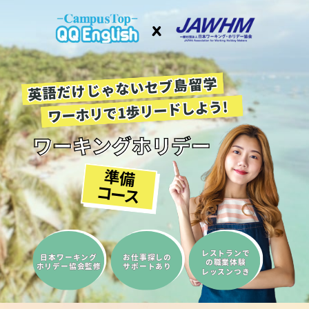
x
英語だけじゃないセブ島留学
英語だけじゃないセブ島留学
ワーホリで1歩リードしよう!
ワーホリで1歩リードしよう!
ワーキングホリデー
準備
コース
レストランで
レストランで
日本ワーキング
日本ワーキング
お仕事探しの
お仕事探しの
の職業体験
の職業体験
ホリデー協会監修
ホリデー協会監修
サポートあり
サポートあり
レッスンつき
レッスンつき